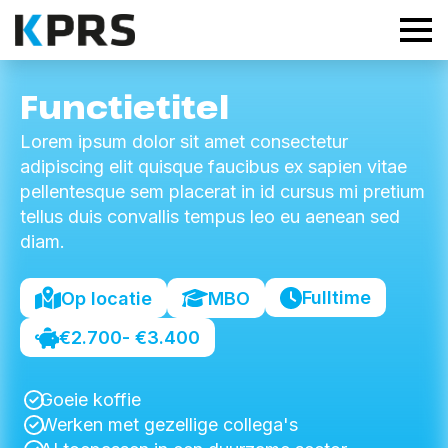
Functietitel
Lorem ipsum dolor sit amet consectetur
adipiscing elit quisque faucibus ex sapien vitae
pellentesque sem placerat in id cursus mi pretium
tellus duis convallis tempus leo eu aenean sed
diam.
Fulltime
Op locatie
MBO
€2.700
- €3.400
Goeie koffie
Werken met gezellige collega's