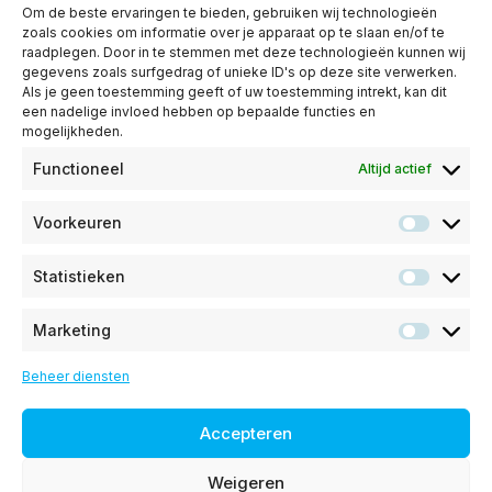
Om de beste ervaringen te bieden, gebruiken wij technologieën
Happy Humans
zoals cookies om informatie over je apparaat op te slaan en/of te
raadplegen. Door in te stemmen met deze technologieën kunnen wij
Contact
gegevens zoals surfgedrag of unieke ID's op deze site verwerken.
Ondersteuning
Als je geen toestemming geeft of uw toestemming intrekt, kan dit
een nadelige invloed hebben op bepaalde functies en
Klantenservice
mogelijkheden.
Status
Functioneel
Altijd actief
Handleidingen
Voorkeuren
Legal
Voorke
Privacybeleid
Statistieken
Statist
Cookie beleid
Marketing
Market
Beheer diensten
KPRS B.V. is gevestigd in Almkerk
Accepteren
085 0161410
Weigeren
info@kprs.ai