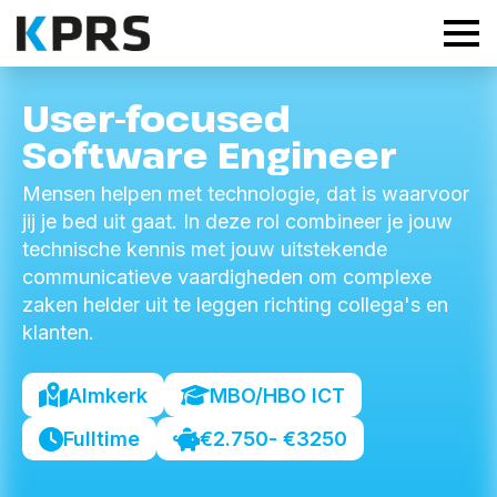
User-focused
Software Engineer
Mensen helpen met technologie, dat is waarvoor
jij je bed uit gaat. In deze rol combineer je jouw
technische kennis met jouw uitstekende
communicatieve vaardigheden om complexe
zaken helder uit te leggen richting collega's en
klanten.
Almkerk
MBO/HBO ICT
Fulltime
€2.750
- €3250