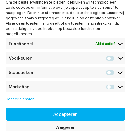
Om de beste ervaringen te bieden, gebruiken wij technologieën
Happy Humans
zoals cookies om informatie over je apparaat op te slaan en/of te
raadplegen. Door in te stemmen met deze technologieën kunnen wij
Contact
gegevens zoals surfgedrag of unieke ID's op deze site verwerken.
Ondersteuning
Als je geen toestemming geeft of uw toestemming intrekt, kan dit
een nadelige invloed hebben op bepaalde functies en
Klantenservice
mogelijkheden.
Status
Functioneel
Altijd actief
Handleidingen
Voorkeuren
Legal
Voorke
Privacybeleid
Statistieken
Statist
Cookie beleid
Marketing
Market
Beheer diensten
KPRS B.V. is gevestigd in Almkerk
Accepteren
085 0161410
Weigeren
info@kprs.ai